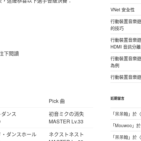
賽已經結束，這邊恭喜以下選手晉級決賽：
VNet 安全性
行動裝置音樂遊戲直
的技巧
行動裝置音樂遊戲直播 
HDMI 音訊分
往下閱讀
行動裝置音樂遊戲直
為例
行動裝置音樂遊
近期留言
Pick 曲
トダンス
初音ミクの消失
「
呆呆翰
」於
9
MASTER Lv.33
「
Mouwoo
」於
ド・ダンスホール
ネクストネスト
「
呆呆翰
」於