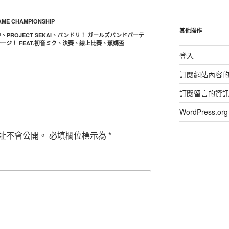
ME CHAMPIONSHIP
其他操作
P
、
PROJECT SEKAI
、
バンドリ！ ガールズバンドパーテ
ジ！ FEAT.初音ミク
、
決賽
、
線上比賽
、
蕉媽盃
登入
訂閱網站內容
訂閱留言的資
WordPress.
址不會公開。
必填欄位標示為
*