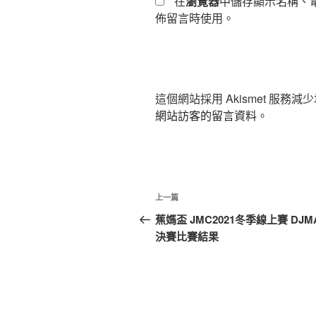
在
瀏覽器
中儲存顯示名稱、
佈留言時使用。
這個網站採用 Akismet 服務
網站訪客的留言資料
。
文
上
上一篇
章
一
蕉媽盃 JMC2021冬季線上賽 DJM
篇
決賽比賽結果
導
文
覽
章