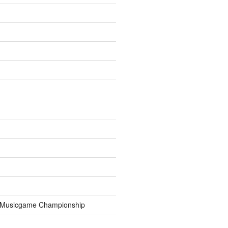
1,238.1
1,182.5
.0
.6
usicgame Championship