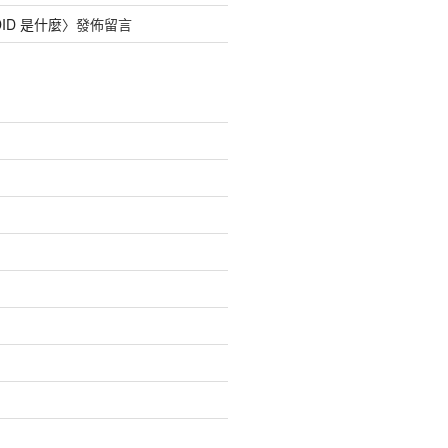
DID 是什麼
〉發佈留言
積分
1,034.6
1,149.4