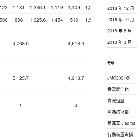
,123
1,131
1,236.1
1,119
1,109
1,229.9
1,125
1,131
2018 年 12 月
,536
896
1,625.6
1,454
519
1,505.9
1,159
235
2018 年 10 月
2018 年 8 月
2018 年 3 月
4,768.0
4,618.0
4,355
分類
5,125.7
4,918.7
4,604
JMC2021冬
實況最佳化
實況經歷
1
3
4
蕉媽技術部
蕉媽盃 Jiaoma M
行動裝置直播