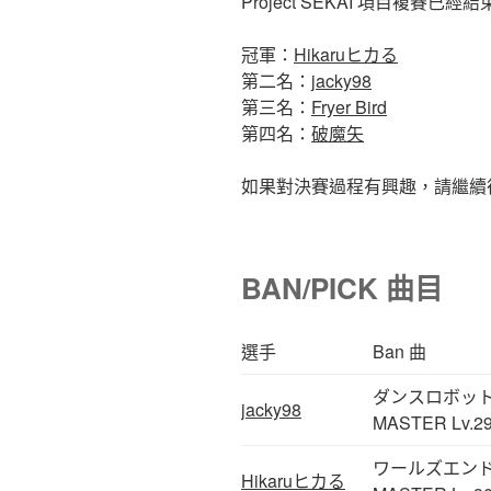
Project SEKAI 項目複
冠軍：
Hikaruヒカる
第二名：
jacky98
第三名：
Fryer Bird
第四名：
破魔矢
如果對決賽過程有興趣，請繼續
BAN/PICK 曲目
選手
Ban 曲
ダンスロボッ
jacky98
MASTER Lv.2
ワールズエン
Hikaruヒカる