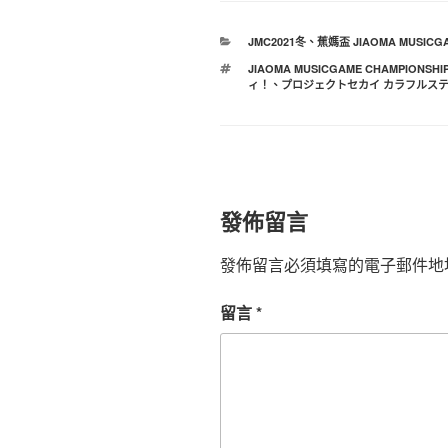
分
JMC2021冬
、
蕉媽盃 JIAOMA MUSICGA
類
標
JIAOMA MUSICGAME CHAMPIONSHI
籤
ィ！
、
プロジェクトセカイ カラフルステー
發佈留言
發佈留言必須填寫的電子郵件地
留言
*