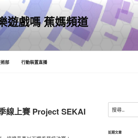
樂遊戲嗎 蕉媽頻道
技術部
行動裝置直播
搜
線上賽 Project SEKAI
尋
關
鍵
字:
近期文章