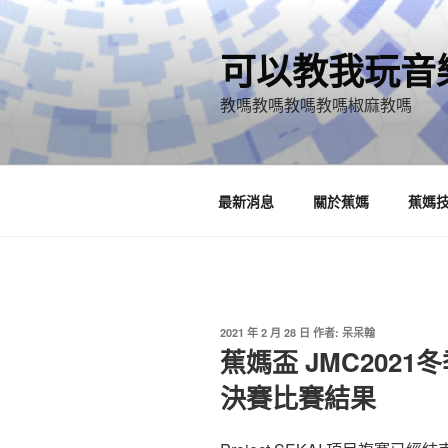
跳
至
可以教我玩音
主
要
教嗎教嗎教嗎教嗎椒麻教嗎
內
容
最新消息
關於蕉媽
蕉媽
發
2021 年 2 月 28 日
作者:
呆呆翰
佈
蕉媽盃 JMC2021冬季
於
決賽比賽結果