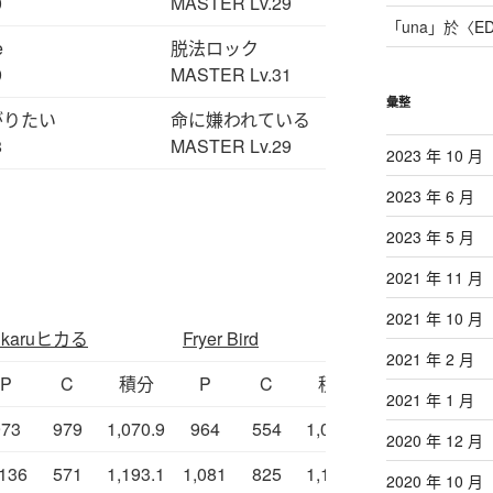
0
MASTER Lv.29
「
una
」於〈
E
e
脱法ロック
9
MASTER Lv.31
彙整
がりたい
命に嫌われている
8
MASTER Lv.29
2023 年 10 月
2023 年 6 月
2023 年 5 月
2021 年 11 月
2021 年 10 月
ikaruヒカる
Fryer Bird
破魔矢
2021 年 2 月
P
C
積分
P
C
積分
P
C
2021 年 1 月
973
979
1,070.9
964
554
1,019.4
973
616
2020 年 12 月
,136
571
1,193.1
1,081
825
1,163.5
1,098
514
2020 年 10 月