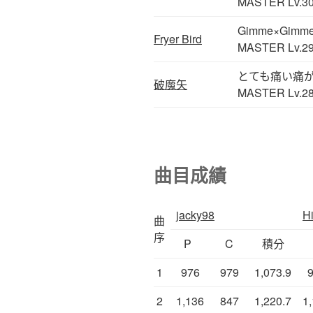
MASTER Lv.3
Gimme×Gimm
Fryer Bird
MASTER Lv.2
とても痛い痛
破魔矢
MASTER Lv.2
曲目成績
jacky98
H
曲
序
P
C
積分
1
976
979
1,073.9
2
1,136
847
1,220.7
1