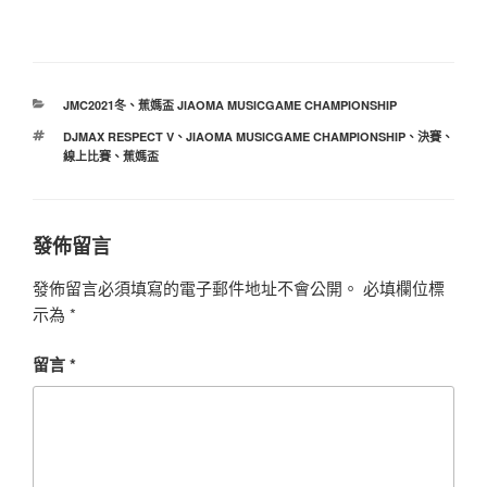
分
JMC2021冬
、
蕉媽盃 JIAOMA MUSICGAME CHAMPIONSHIP
類
標
DJMAX RESPECT V
、
JIAOMA MUSICGAME CHAMPIONSHIP
、
決賽
、
籤
線上比賽
、
蕉媽盃
發佈留言
發佈留言必須填寫的電子郵件地址不會公開。
必填欄位標
示為
*
留言
*