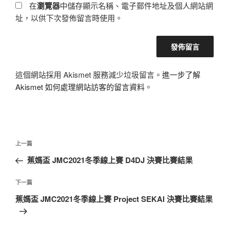
在
瀏覽器
中儲存顯示名稱、電子郵件地址及個人網站網
址，以供下次發佈留言時使用。
這個網站採用 Akismet 服務減少垃圾留言。
進一步了解
Akismet 如何處理網站訪客的留言資料
。
文
上
上一篇
章
一
蕉媽盃 JMC2021冬季線上賽 D4DJ 決賽比賽結果
導
篇
覽
文
下
下一篇
章
一
蕉媽盃 JMC2021冬季線上賽 Project SEKAI 決賽比賽結果
篇
文