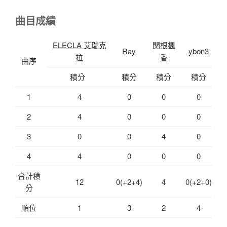
曲目成績
ELECLA 艾瑞克
関根楓
Ray
ybon3
拉
香
曲序
積分
積分
積分
積分
1
4
0
0
0
2
4
0
0
0
3
0
0
4
0
4
4
0
0
0
合計積
12
0(+2+4)
4
0(+2+0)
分
順位
1
3
2
4