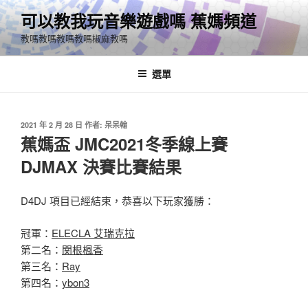
跳
可以教我玩音樂遊戲嗎 蕉媽頻道
至
教嗎教嗎教嗎教嗎椒麻教嗎
主
要
內
選單
容
發
2021 年 2 月 28 日
作者:
呆呆翰
佈
蕉媽盃 JMC2021冬季線上賽
於
DJMAX 決賽比賽結果
D4DJ 項目已經結束，恭喜以下玩家獲勝：
冠軍：
ELECLA 艾瑞克拉
第二名：
関根楓香
第三名：
Ray
第四名：
ybon3