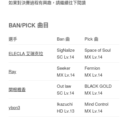
如果對決賽過程有興趣，請繼續往下閱讀
BAN/PICK 曲目
選手
Ban 曲
Pick 曲
SigNalize
Space of Soul
ELECLA 艾瑞克拉
SC Lv.14
MX Lv.14
Seeker
Fermion
Ray
MX Lv.14
MX Lv.14
Out law
BLACK GOLD
関根楓香
SC Lv.14
MX Lv.14
Ikazuchi
Mind Control
ybon3
HD Lv.13
MX Lv.14