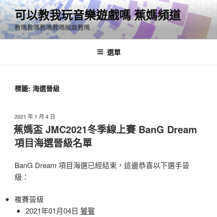
跳
可以教我玩音樂遊戲嗎 蕉媽頻道
至
教嗎教嗎教嗎教嗎椒麻教嗎
主
要
內
選單
容
標籤:
海選晉級
發
2021 年 1 月 4 日
佈
蕉媽盃 JMC2021冬季線上賽 BanG Dream
於
項目海選晉級名單
BanG Dream 項目海選已經結束，這邊恭喜以下選手晉
級：
複賽晉級
2021年01月04日
饕餮