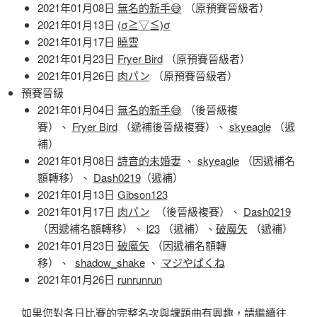
2021年01月08日
無名的新手😅
（原預賽晉級者）
2021年01月13日
(σ≧▽≦)σ
2021年01月17日
曉雲
2021年01月23日
Fryer Bird
（原預賽晉級者）
2021年01月26日
肉パン
（原預賽晉級者）
預賽晉級
2021年01月04日
無名的新手😅
（後晉級複
賽）、
Fryer Bird
（遞補後晉級複賽）、
skyeagle
（遞
補）
2021年01月08日
詩音的未婚妻
、
skyeagle
（因遞補名
額轉移）、
Dash0219
（遞補）
2021年01月13日
Gibson123
2021年01月17日
肉パン
（後晉級複賽）、
Dash0219
（因遞補名額轉移）、
l23
（遞補）、
破魔矢
（遞補）
2021年01月23日
破魔矢
（因遞補名額轉
移）、
shadow_shake
、
マジやばくね
2021年01月26日
runrunrun
如果您對各日比賽的完整名次與課題曲有興趣，請繼續往