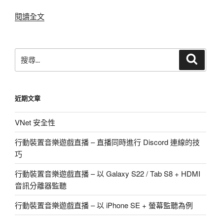
〈蕉
閱讀全文
媽
盃
JMC2021
搜
搜
冬
尋
尋
季
關
線
鍵
近期文章
上
字:
賽
VNet 安全性
Project
SEKAI
行動裝置音樂遊戲直播 – 直播同時進行 Discord 連線的技
項
巧
目
海
行動裝置音樂遊戲直播 – 以 Galaxy S22 / Tab S8 + HDMI
選
音訊分離器監聽
晉
行動裝置音樂遊戲直播 – 以 iPhone SE + 螢幕監聽為例
級
名