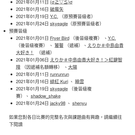
2021年01月11日
(σ≧▽≦)σ
選
2021年01月16日
破魔矢
晉
2021年01月19日
Y.C.
（原預賽晉級者）
級
2021年01月24日
skyeagle
（原預賽晉級者）
名
預賽晉級
單〉
2021年01月01日
Fryer Bird
（後晉級複賽） 、
Y.C.
（後晉級複賽） 、
饕餮
（遞補）、
えりか＃中島由貴
大好き！
（遞補）
2021年01月06日
えりか＃中島由貴大好き！＞紅鍵智
障
（因遞補名額轉移） 、
大陽
2021年01月11日
runrunrun
2021年01月16日
緋紅 Kuri
、
曉雲
2021年01月19日
skyeagle
（後晉級複
賽）、
shadow_shake
2021年01月24日
jacky98
、
shenyu
如果您對各日比賽的完整名次與課題曲有興趣，請繼續往
下閱讀