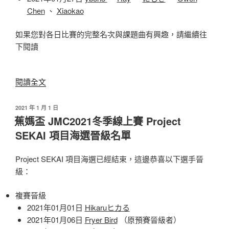
Chen
、
Xiaokao
如果您對各日比賽的完整名次與課題曲有興趣，請繼續往
下閱讀
〈蕉
閱讀全文
媽
盃
發
2021 年 1 月 1 日
佈
JMC2021
蕉媽盃 JMC2021冬季線上賽 Project
於
冬
SEKAI 項目海選晉級名單
季
線
Project SEKAI 項目海選已經結束，這邊恭喜以下選手晉
上
級：
賽
DJMAX
複賽晉級
項
2021年01月01日
Hikaruヒカる
目
2021年01月06日
Fryer Bird
（原預賽晉級者）
海