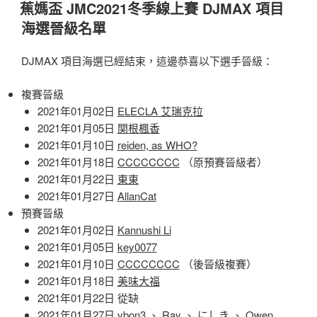
佈
JMC2021
蕉媽盃 JMC2021冬季線上賽 DJMAX 項目
於
冬
海選晉級名單
季
線
DJMAX 項目海選已經結束，這邊恭喜以下選手晉級：
上
賽
複賽晉級
D4DJ
2021年01月02日
ELECLA 艾瑞克拉
項
2021年01月05日
関根楓香
目
2021年01月10日
reiden, as WHO?
海
2021年01月18日
CCCCCCCC
（原預賽晉級者）
選
2021年01月22日
東東
晉
2021年01月27日
AllanCat
級
預賽晉級
名
2021年01月02日
Kannushi Li
單〉
2021年01月05日
key0077
2021年01月10日
CCCCCCCC
（後晉級複賽）
2021年01月18日
美味大福
2021年01月22日 從缺
2021年01月27日
ybon3
、
Ray
、
にしき
、
Owen