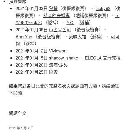
預賽晉級
級
2021年01月03日
饕餮
（後晉級複賽） 、
jacky98
（後
名
晉級複賽）、
詩音的未婚妻
（遞補後晉級複賽）、
テ
單〉
ツ🍀🦋🥕🌲✂
（遞補）、
Y.C.
（遞補）
2021年01月09日
(σ≧▽≦)σ
（後晉級複賽）、
AcerYue
（後晉級複賽）、
美味大福
（遞補）、
可可
撥
（遞補）
2021年01月12日
Vividwort
2021年01月15日
shadow_shake
、
ELECLA 艾瑞克拉
2021年01月20日
漾喵/ふめ
2021年01月25日
曉雲
如果您對各日比賽的完整名次與課題曲有興趣，請繼續往
下閱讀
〈蕉
閱讀全文
媽
盃
發
2021 年 1 月 2 日