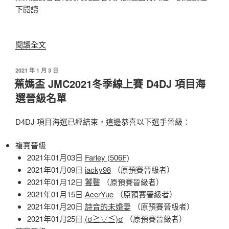
下閱讀
〈蕉
閱讀全文
媽
盃
發
2021 年 1 月 3 日
佈
JMC2021
蕉媽盃 JMC2021冬季線上賽 D4DJ 項目海
於
冬
選晉級名單
季
線
D4DJ 項目海選已經結束，這邊恭喜以下選手晉級：
上
賽
複賽晉級
BanG
2021年01月03日
Farley (506F)
Dream
2021年01月09日
jacky98
（原預賽晉級者）
項
2021年01月12日
饕餮
（原預賽晉級者）
目
2021年01月15日
AcerYue
（原預賽晉級者）
海
2021年01月20日
詩音的未婚妻
（原預賽晉級者）
選
2021年01月25日
(σ≧▽≦)σ
（原預賽晉級者）
晉