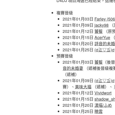
D4DJ 項目海選已經結束，這
複賽晉級
2021年01月03日
Farley (50
2021年01月09日
jacky98
（
2021年01月12日
饕餮
（原
2021年01月15日
AcerYue
（
2021年01月20日
詩音的未婚
2021年01月25日
(σ≧▽≦)σ
預賽晉級
2021年01月03日
饕餮
（後晉
音的未婚妻
（遞補後晉級複
（遞補）
2021年01月09日
(σ≧▽≦)σ
賽）、
美味大福
（遞補）、
2021年01月12日
Vividwort
2021年01月15日
shadow_s
2021年01月20日
漾喵/ふめ
2021年01月25日
曉雲