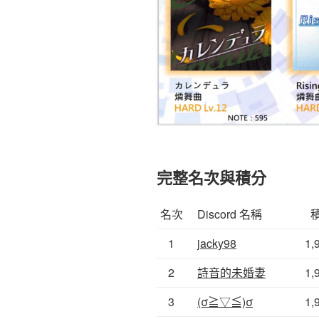
完整名次與積分
名次
Discord 名稱
1
jacky98
1,
2
詩音的未婚妻
1,
3
(σ≧▽≦)σ
1,