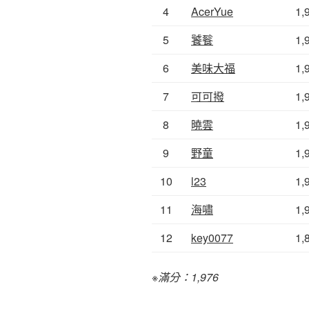
4
AcerYue
1,
5
饕餮
1,
6
美味大福
1,
7
可可撥
1,
8
曉雲
1,
9
野童
1,
10
l23
1,
11
海嘯
1,
12
key0077
1,
※滿分：1,976