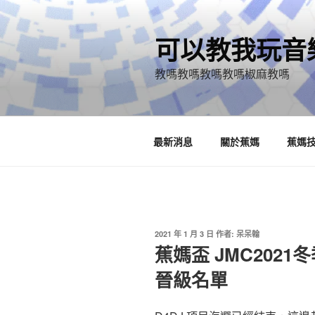
跳
至
可以教我玩音
主
要
教嗎教嗎教嗎教嗎椒麻教嗎
內
容
最新消息
關於蕉媽
蕉媽
發
2021 年 1 月 3 日
作者:
呆呆翰
佈
蕉媽盃 JMC2021
於
晉級名單