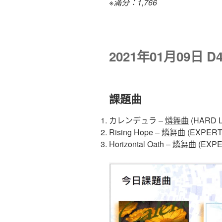
※滿分：1,766
2021年01月09日 
課題曲
カレンデュラ –
燐舞曲
(HARD L
Rising Hope –
燐舞曲
(EXPERT 
Horizontal Oath –
燐舞曲
(EXPE