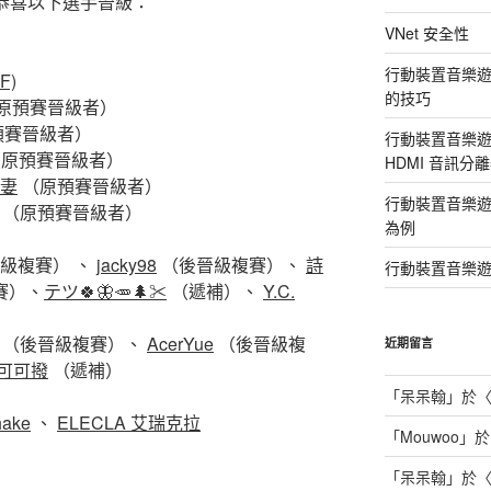
邊恭喜以下選手晉級：
VNet 安全性
行動裝置音樂遊戲直
6F)
的技巧
原預賽晉級者）
預賽晉級者）
行動裝置音樂遊戲直播 
原預賽晉級者）
HDMI 音訊分
妻
（原預賽晉級者）
行動裝置音樂遊戲直
（原預賽晉級者）
為例
級複賽） 、
jacky98
（後晉級複賽）、
詩
行動裝置音樂遊
賽）、
テツ🍀🦋🥕🌲✂
（遞補）、
Y.C.
（後晉級複賽）、
AcerYue
（後晉級複
近期留言
可可撥
（遞補）
「
呆呆翰
」於
hake
、
ELECLA 艾瑞克拉
「
Mouwoo
」於
「
呆呆翰
」於