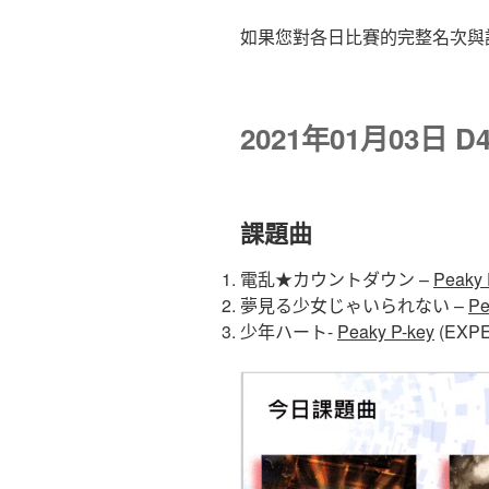
如果您對各日比賽的完整名次與
2021年01月03日 
課題曲
電乱★カウントダウン –
Peaky 
夢見る少女じゃいられない –
Pe
少年ハート-
Peaky P-key
(EXPE