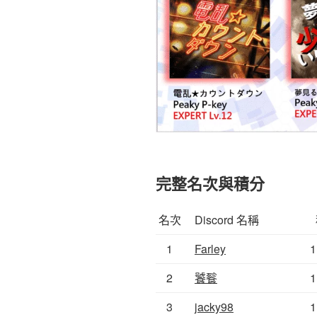
完整名次與積分
名次
Discord 名稱
1
Farley
1
2
饕餮
1
3
jacky98
1