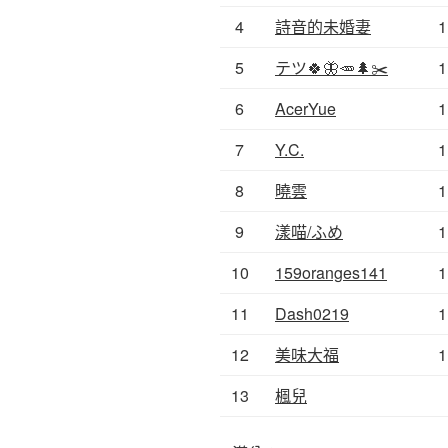
4
詩音的未婚妻
1
5
テツ🍀🦋🥕🌲✂️
1
6
AcerYue
1
7
Y.C.
1
8
曉雲
1
9
漾喵/ふめ
1
10
159oranges141
1
11
Dash0219
1
12
美味大福
1
13
楓兒