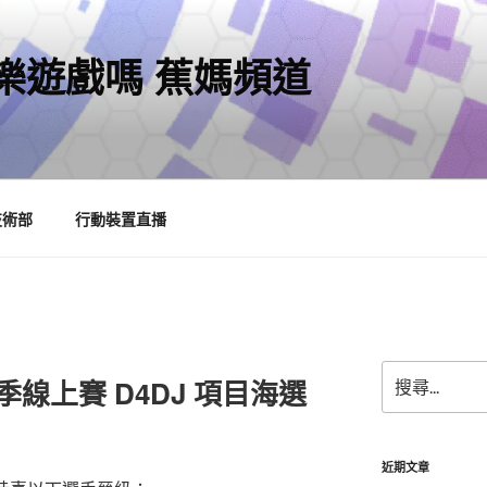
樂遊戲嗎 蕉媽頻道
技術部
行動裝置直播
搜
冬季線上賽 D4DJ 項目海選
尋
關
鍵
字:
近期文章