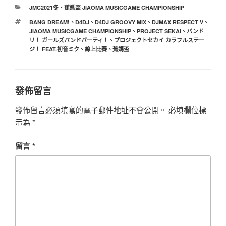
分
JMC2021冬
、
蕉媽盃 JIAOMA MUSICGAME CHAMPIONSHIP
類
標
BANG DREAM!
、
D4DJ
、
D4DJ GROOVY MIX
、
DJMAX RESPECT V
、
籤
JIAOMA MUSICGAME CHAMPIONSHIP
、
PROJECT SEKAI
、
バンド
リ！ ガールズバンドパーティ！
、
プロジェクトセカイ カラフルステー
ジ！ FEAT.初音ミク
、
線上比賽
、
蕉媽盃
發佈留言
發佈留言必須填寫的電子郵件地址不會公開。
必填欄位標
示為
*
留言
*