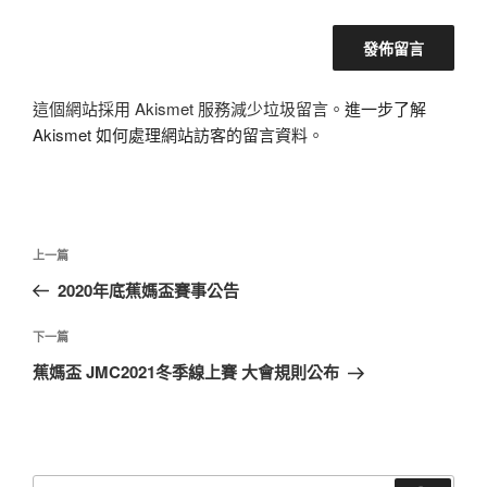
這個網站採用 Akismet 服務減少垃圾留言。
進一步了解
Akismet 如何處理網站訪客的留言資料
。
文
上
上一篇
章
一
2020年底蕉媽盃賽事公告
導
篇
覽
文
下
下一篇
章
一
蕉媽盃 JMC2021冬季線上賽 大會規則公布
篇
文
章
搜