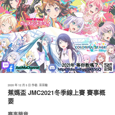
發
2020 年 12 月 5 日
作者:
呆呆翰
佈
蕉媽盃 JMC2021冬季線上賽 賽事概
於
要
賽事簡章