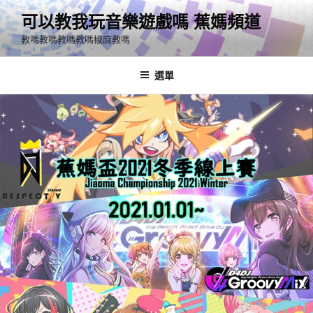
跳
可以教我玩音樂遊戲嗎 蕉媽頻道
至
教嗎教嗎教嗎教嗎椒麻教嗎
主
要
內
選單
容