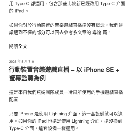
用 Type-C 都適用，包含那些比較新已經改用 Type-C 介面
的 iPad 。
如果你對於行動裝置的音樂遊戲直播還沒有概念，我們建
議遇到不懂的部分可以回去參考系文章的
導論
篇。
〈行
閱讀全文
動
裝
發
2023 年 5 月 7 日
佈
置
行動裝置音樂遊戲直播 – 以 iPhone SE +
於
音
螢幕監聽為例
樂
遊
這是來自我們蕉媽團隊成員－冷風所使用的手機遊戲直播
戲
配置。
直
播
只要 iPhone 是使用 Lightning 介面，這一套設備就可以適
–
用。如果你的 iPad 也還是使用 Lightning 介面，還沒換到
以
Type-C 介面，這套設備一樣適用。
Galaxy