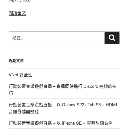
〈行
閱讀全文
動
裝
置
搜
搜
音
尋
尋
樂
關
遊
鍵
近期文章
戲
字:
直
VNet 安全性
播
–
行動裝置音樂遊戲直播 – 直播同時進行 Discord 連線的技
導
巧
論〉
行動裝置音樂遊戲直播 – 以 Galaxy S22 / Tab S8 + HDMI
音訊分離器監聽
行動裝置音樂遊戲直播 – 以 iPhone SE + 螢幕監聽為例