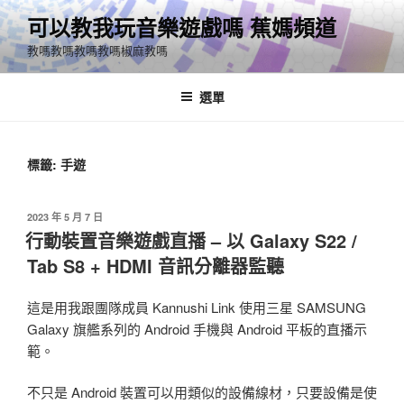
跳
可以教我玩音樂遊戲嗎 蕉媽頻道
至
教嗎教嗎教嗎教嗎椒麻教嗎
主
要
內
選單
容
標籤:
手遊
發
2023 年 5 月 7 日
佈
行動裝置音樂遊戲直播 – 以 Galaxy S22 /
於
Tab S8 + HDMI 音訊分離器監聽
這是用我跟團隊成員 Kannushi Link 使用三星 SAMSUNG
Galaxy 旗艦系列的 Android 手機與 Android 平板的直播示
範。
不只是 Android 裝置可以用類似的設備線材，只要設備是使