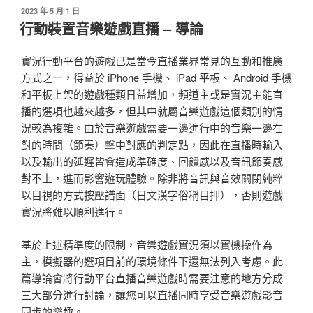
裝
Android
發
2023 年 5 月 1 日
佈
置
平
行動裝置音樂遊戲直播 – 導論
於
音
台〉
樂
實況行動平台的遊戲已是當今直播業界常見的互動和推廣
遊
方式之一，得益於 iPhone 手機、 iPad 平板、 Android 手機
戲
和平板上架的遊戲種類日益增加，頻道主或是實況主能直
直
播的選項也越來越多，但其中就屬音樂遊戲這個類別的情
播
況較為複雜。由於音樂遊戲需要一邊進行中的音樂一邊在
–
對的時間（節奏）擊中對應的判定點，因此在直播時輸入
訊
以及輸出的延遲皆會造成準確度、回饋感以及音訊節奏感
號
對不上，進而影響遊玩體驗。除非將音訊與音效關閉純粹
源：
以目視的方式按壓譜面（日文漢字俗稱目押），否則遊戲
iOS
實況將難以順利進行。
平
台〉
基於上述精準度的限制，音樂遊戲實況須以實機操作為
主，模擬器的選項目前的環境條件下還無法列入考慮。此
篇導論會將行動平台直播音樂遊戲時需要注意的地方分成
三大部分進行討論，讓您可以直播同時享受音樂遊戲影音
同步的樂趣。