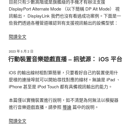
螢
目前只有少數高階或是旗艦級的手機才有辦法支援
幕
DisplayPort Alternate Mode （以下簡稱 DP Alt Mode） 視
監
訊輸出， DisplayLink 我們也沒有看過成功案例。下面是一
聽
些我們透過各種管道確認到有支援視訊輸出的設備型號：
為
例〉
〈行
閱讀全文
動
裝
發
2023 年 5 月 2 日
佈
置
行動裝置音樂遊戲直播 – 訊號源： iOS 平台
於
音
樂
iOS 的輸出線材相對算簡單，只要看好自己的裝置使用什
遊
麼樣的連接埠就可以開始尋找對應的線材。無論是 iPad 、
戲
iPhone 甚至是 iPod Touch 都有具備視訊輸出的能力。
直
播
本篇僅以實機裝置進行說明，如不清楚為何無法以模擬器
–
進行音樂遊戲直播，請參照
導論
篇中的說明。
訊
〈行
號
閱讀全文
動
源：