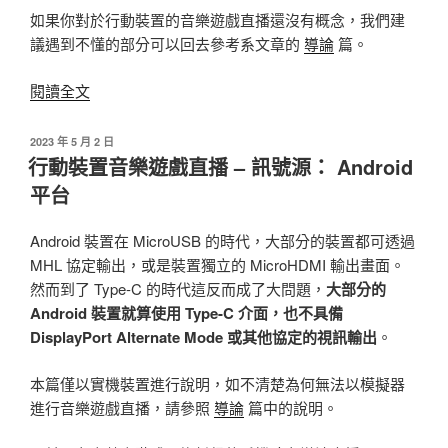
S22
如果你對於行動裝置的音樂遊戲直播還沒有概念，我們建
/
議遇到不懂的部分可以回去參考系文章的
導論
篇。
Tab
S8
〈行
閱讀全文
+
動
HDMI
裝
發
2023 年 5 月 2 日
音
佈
置
行動裝置音樂遊戲直播 – 訊號源： Android
於
訊
音
平台
分
樂
離
遊
Android 裝置在 MicroUSB 的時代，大部分的裝置都可透過
器
戲
MHL 協定輸出，或是裝置獨立的 MicroHDMI 輸出畫面。
監
直
然而到了 Type-C 的時代這反而成了大問題，
大部分的
聽〉
播
Android 裝置就算使用 Type-C 介面，也不具備
–
DisplayPort Alternate Mode 或其他協定的視訊輸出
。
以
iPhone
本篇僅以實機裝置進行說明，如不清楚為何無法以模擬器
SE
進行音樂遊戲直播，請參照
導論
篇中的說明。
+